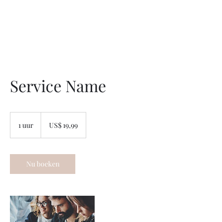
Service Name
19,99
Amerikaanse
1 uur
1
US$ 19,99
dollar
u
u
Nu boeken